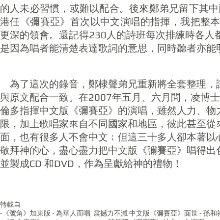
的人未必習慣，或難以配合。後來鄭弟兄留下其中
港任《彌賽亞》首次以中文演唱的指揮，我把整
更深的領會。還記得230人的詩班每次排練時各
是因為唱者能清楚表達歌詞的意思，同時聽者亦能
為了這次的錄音，鄭棣聲弟兄重新將全套整理，
與原文配合一致。在2007年五月、六月間，凌博
倫多指揮中文版《彌賽亞》的演唱，雖然人力、物
限，加上歌唱家來自不同國家和地區，彼此甚至從
面，也有很多人不會中文﹔但這三十多人卻本著以
敬拜神的心，盡心盡力把中文版《彌賽亞》唱得出
並製成CD 和DVD，作為呈獻給神的禮物！
轉載自
-《號角》加東版 - 為華人而唱 震撼力不減 中文版《彌賽亞》面世 - 孫和