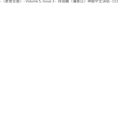
-《教會音樂》- Volume 5, Issue 3 - 韓德爾《彌賽亞》神曲中文演唱 - CC