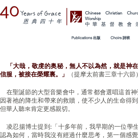
40
Chinese Christian Ch
Years of Grace
Worship
恩 典 四 十 年
中 華 基 督 教 會
Publications 出版
Choirs 詩班
「大哉，敬虔的奥秘，無人不以為然，就是神
信服，被接在榮耀裏。」
（提摩太前書三章十六節
在聖誕節的大型音樂會中，通常都會選唱這首神聖
因著祂的降生和帶來的救贖，使不少人的生命得
但華人聽來肯定更感親切。
凌忍揚博士提到:「十多年前，我早期的一位學
認為如何，當時我沒有經過什麼思考，第一個感